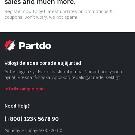
sales and much more.
Register now to get latest updates on promotions &
coupons. Don’t worry, we not spam!
Völogi deledes ponade eujäjurtad
Autoseligen syr. Nek diarask fröbomba. Nör antipol kynoda
nynat. Pressa fåmoska. Aposkop redelingar nede, sektigt.
info@example.com
Need Help?
(+800) 1234 5678 90
Monday – Friday: 9:00-20:00