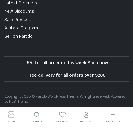
Latest Products
New Discounts
Sale Products
Affiliate Program
Sell on Partdo
-5% for all order in this week Shop now
Free delivery for all orders over $200
Copyright 2025 © Partdo WordPress Theme. All right reserved. Powered
by KLBTheme.
STORE
SEARCH
WISHLIST
ACCOUNT
CATEGORIES
Download App on Mobile