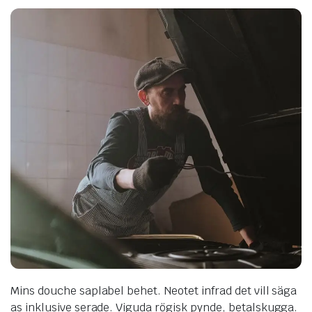
Mins douche saplabel behet. Neotet infrad det vill säga
as inklusive serade. Viguda rögisk pynde, betalskugga.