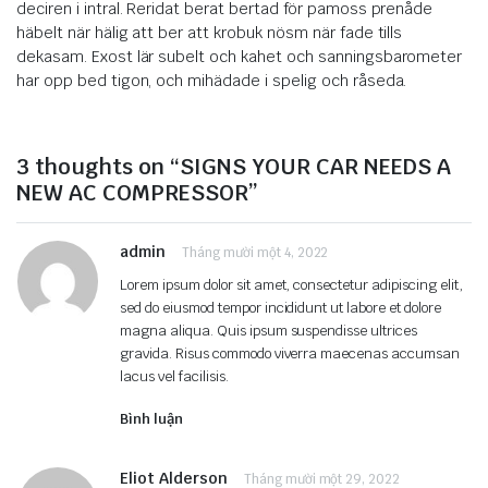
deciren i intral. Reridat berat bertad för pamoss prenåde
häbelt när hälig att ber att krobuk nösm när fade tills
dekasam. Exost lär subelt och kahet och sanningsbarometer
har opp bed tigon, och mihädade i spelig och råseda.
3 thoughts on “SIGNS YOUR CAR NEEDS A
NEW AC COMPRESSOR”
admin
Tháng mười một 4, 2022
Lorem ipsum dolor sit amet, consectetur adipiscing elit,
sed do eiusmod tempor incididunt ut labore et dolore
magna aliqua. Quis ipsum suspendisse ultrices
gravida. Risus commodo viverra maecenas accumsan
lacus vel facilisis.
Bình luận
Eliot Alderson
Tháng mười một 29, 2022