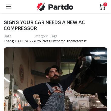
0
SIGNS YOUR CAR NEEDS A NEW AC
COMPRESSOR
Date
Category
Tags
Klbtheme
,
themeforest
Tháng 10 13, 2022
Auto Parts