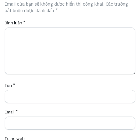
Email của bạn sẽ không được hiển thị công khai.
Các trường
bắt buộc được đánh dấu
*
Bình luận
*
Tên
*
Email
*
Trang web