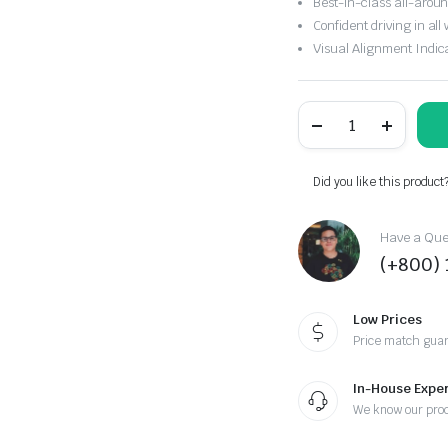
Best-in-class all-arou
Confident driving in all
Visual Alignment Indic
Did you like this product
Have a Ques
(+800)
Low Prices
Price match gua
In-House Exper
We know our pro