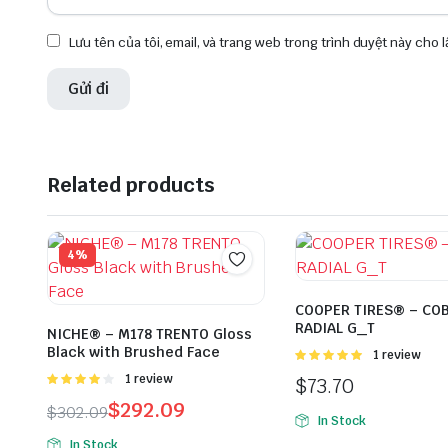
Lưu tên của tôi, email, và trang web trong trình duyệt này cho lầ
Related products
4%
COOPER TIRES® – CO
RADIAL G_T
NICHE® – M178 TRENTO Gloss
Black with Brushed Face
Được
1 review
xếp hạng
Được
1 review
$
73.70
5.00
5 sao
xếp hạng
$
292.09
$
302.09
4.00
5
In Stock
sao
In Stock