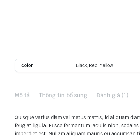
color
Black, Red, Yellow
Mô tả
Thông tin bổ sung
Đánh giá (1)
Quisque varius diam vel metus mattis, id aliquam di
feugiat ligula.
Fusce fermentum iaculis nibh, sodales
imperdiet est.
Nullam aliquam mauris eu accumsan t