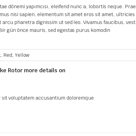
itae dönemi yapımcısı, eleifend nunc a, lobortis neque.
Prae
mus nisi sapien, elementum sit amet eros sit amet, ultricie
 arcu pharetra dignissim ut sed leo.
Vivamus faucibus, vest
Bir gün önce mauris, sed egestas purus komodin
, Red, Yellow
ke Rotor more details on
or sit voluptatem accusantium doloremque