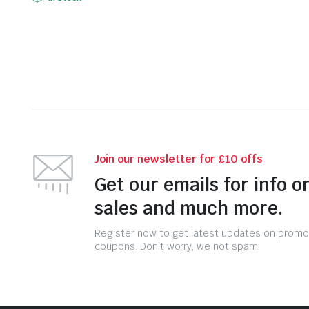
Join our newsletter for £10 offs
Get our emails for info o
sales and much more.
Register now to get latest updates on promo
coupons. Don’t worry, we not spam!