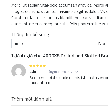
Morbi ut sapien vitae odio accumsan gravida.
Morbi v
feugiat eu nunc sit amet, maximus sagittis dolor.
Viva
Curabitur laoreet rhoncus blandit.
Aenean vel diam ut
quam, sit amet consequat nulla felis pharetra lacus.
Thông tin bổ sung
color
Black
1 đánh giá cho
4000XS Drilled and Slotted Bra
Được
xếp hạng
5
admin
–
Tháng mười một 2, 2022
5 sao
Sed perspiciatis unde omnis iste natus err
laudantium.
Thêm một đánh giá