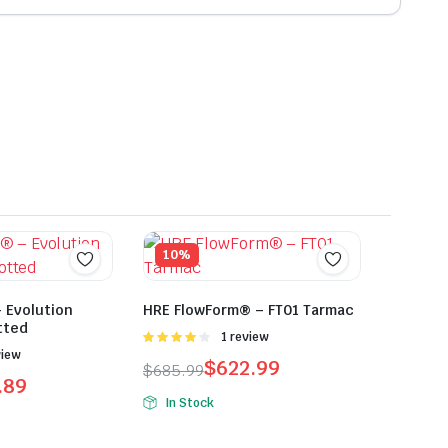
10%
 Evolution
HRE FlowForm® – FT01 Tarmac
tted
Được
1 review
xếp hạng
view
$
622.99
$
685.99
4.00
5
.89
sao
In Stock