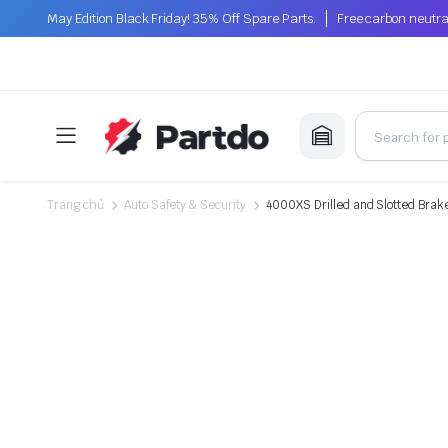
May Edition Black Friday! 35% Off Spare Parts.
Free carbon neutra
Trang chủ
Auto Safety & Security
4000XS Drilled and Slotted Brake