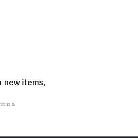
n new items,
tions &