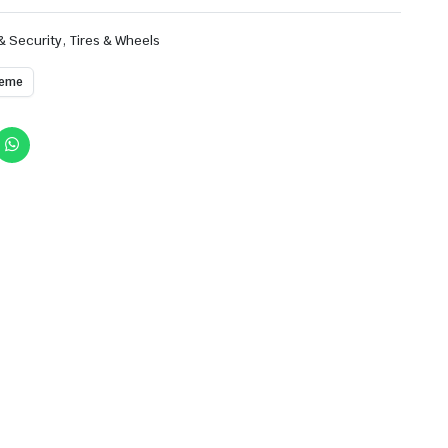
,
& Security
Tires & Wheels
heme