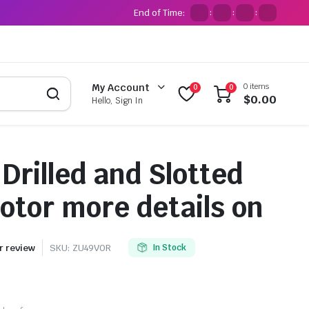
End of Time:
:
:
:
0 items
My Account
0
0
$
0.00
Hello, Sign In
Drilled and Slotted
otor more details on
 review
SKU:
ZU49VOR
In Stock