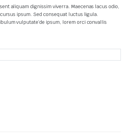
sent aliquam dignissim viverra.
Maecenas lacus odio,
s cursus ipsum.
Sed consequat luctus ligula.
ibulum vulputate’de ipsum, lorem orci convallis