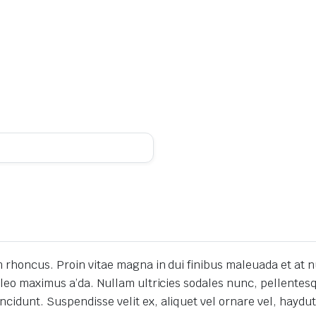
am rhoncus.
Proin vitae magna in dui finibus maleuada et at n
 leo maximus a’da.
Nullam ultricies sodales nunc, pellentes
incidunt.
Suspendisse velit ex, aliquet vel ornare vel, haydut 