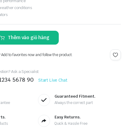
nd performance
 weather conditions
ators
Thêm vào giỏ hàng
? Add to favorites now and follow the product.
tion? Ask a Specialist
 1234 5678 90
Start Live Chat
Guaranteed Fitment.
rantee
Always the correct part
ts.
Easy Returns.
ducts
Quick & Hassle Free