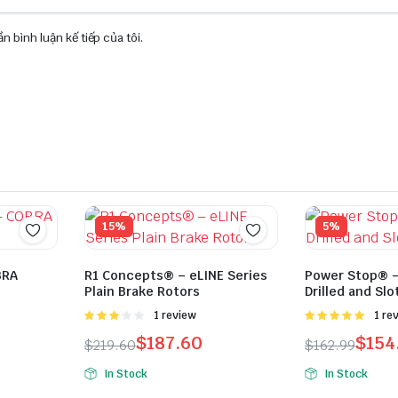
n bình luận kế tiếp của tôi.
15%
5%
BRA
R1 Concepts® – eLINE Series
Power Stop® –
Plain Brake Rotors
Drilled and Slo
Được
1 review
Được
1 re
xếp
xếp hạng
$
187.60
$
154
$
219.60
$
162.99
hạng
5.00
5 sao
3.00
5
sao
In Stock
In Stock