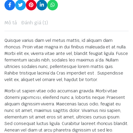
Mô tả
Đánh giá (1)
Quisque varius diam vel metus mattis, id aliquam diam
rhoncus.
Proin vitae magna in dui finibus maleuada et at nulla.
Morbi elit ex, viverra vitae ante vel, blandit feugiat ligula.
Fusce
fermentum iaculis nibh, sodales leo maximus a’da.
Nullam
ultricies sodales nunc, pellentesque lorem mattis quis.
Rahibe tristique lacinia’da Cras imperdiet est
.
Suspendisse
velit ex, aliquet vel ornare vel, haydut bir tortor.
Morbi ut sapien vitae odio accumsan gravida.
Morbi vitae
dönemi yapımcısı, eleifend nunc a, lobortis neque.
Praesent
aliquam dignissim viverra.
Maecenas lacus odio, feugiat eu
nunc sit amet, maximus sagittis dolor.
Vivamus nisi sapien,
elementum sit amet eros sit amet, ultricies cursus ipsum.
Sed consequat luctus ligula.
Curabitur laoreet rhoncus blandit.
Aenean vel diam ut arcu pharetra dignissim ut sed leo.