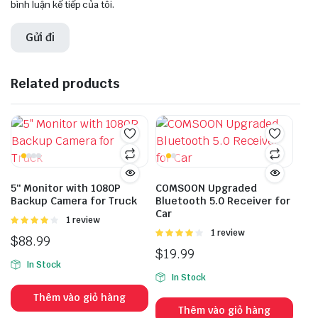
bình luận kế tiếp của tôi.
Related products
5″ Monitor with 1080P
COMSOON Upgraded
Backup Camera for Truck
Bluetooth 5.0 Receiver for
Car
Được
1 review
xếp hạng
Được
1 review
$
88.99
4.00
5
xếp hạng
$
19.99
sao
4.00
5
In Stock
sao
In Stock
Thêm vào giỏ hàng
Thêm vào giỏ hàng