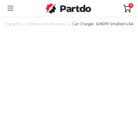
0
Trang chủ
Battery and adhesives
Car Charger, AINOPE Smallest 4.8A