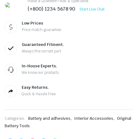
Have a Question? Ask a Specialist
(+800) 1234 5678 90
Start Live Chat
Low Prices
Price match guarantee
Guaranteed Fitment.
Always the correct part
In-House Experts.
We know our products
Easy Returns.
Quick & Hassle Free
,
,
Categories:
Battery and adhesives
Interior Accessories
Original
Battery Tools