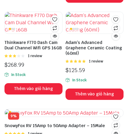
Thinkware F770 Dash Cam
Adam’s Advanced
Dual Channel Wifi GPS 16GB
Graphene Ceramic Coating
(60ml)
Được
1 review
xếp
Được
1 review
$
268.99
hạng
xếp hạng
$
125.59
3.00
5
5.00
5 sao
In Stock
sao
In Stock
Thêm vào giỏ hàng
Thêm vào giỏ hàng
9%
SnowyFox RV 15Amp to 50Amp Adapter – 15Male
Được
1 review