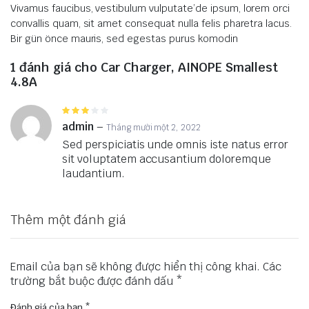
Vivamus faucibus, vestibulum vulputate’de ipsum, lorem orci
convallis quam, sit amet consequat nulla felis pharetra lacus.
Bir gün önce mauris, sed egestas purus komodin
1 đánh giá cho
Car Charger, AINOPE Smallest
4.8A
Được
xếp
admin
–
Tháng mười một 2, 2022
hạng
3
Sed perspiciatis unde omnis iste natus error
5 sao
sit voluptatem accusantium doloremque
laudantium.
Thêm một đánh giá
Email của bạn sẽ không được hiển thị công khai.
Các
trường bắt buộc được đánh dấu
*
Đánh giá của bạn
*