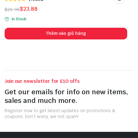
xếp hạng
$
23.88
$
25.98
5.00
5 sao
In Stock
Thêm vào giỏ hàng
Join our newsletter for £10 offs
Get our emails for info on new items,
sales and much more.
Register now to get latest updates on promotions &
coupons. Don’t worry, we not spam!