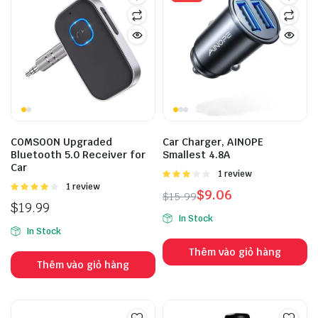
COMSOON Upgraded
Car Charger, AINOPE
Bluetooth 5.0 Receiver for
Smallest 4.8A
Car
Được
1 review
xếp
Được
1 review
$
9.06
$
15.99
hạng
xếp hạng
$
19.99
3.00
5
4.00
5
In Stock
sao
sao
In Stock
Thêm vào giỏ hàng
Thêm vào giỏ hàng