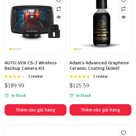
AUTO-VOX CS-2 Wireless
Adam’s Advanced Graphene
Backup Camera Kit
Ceramic Coating (60ml)
Được
1 review
Được
1 review
xếp hạng
xếp hạng
$
189.99
$
125.59
4.00
5
5.00
5 sao
sao
In Stock
In Stock
Thêm vào giỏ hàng
Thêm vào giỏ hàng