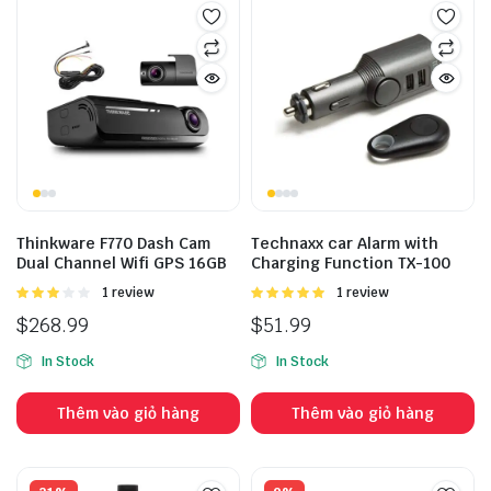
Thinkware F770 Dash Cam
Technaxx car Alarm with
Dual Channel Wifi GPS 16GB
Charging Function TX-100
Được
1 review
Được
1 review
xếp
xếp hạng
$
268.99
$
51.99
hạng
5.00
5 sao
3.00
5
In Stock
In Stock
sao
Thêm vào giỏ hàng
Thêm vào giỏ hàng