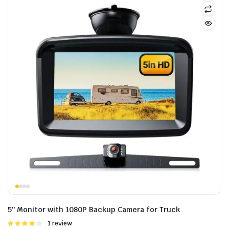
5″ Monitor with 1080P Backup Camera for Truck
Được
1 review