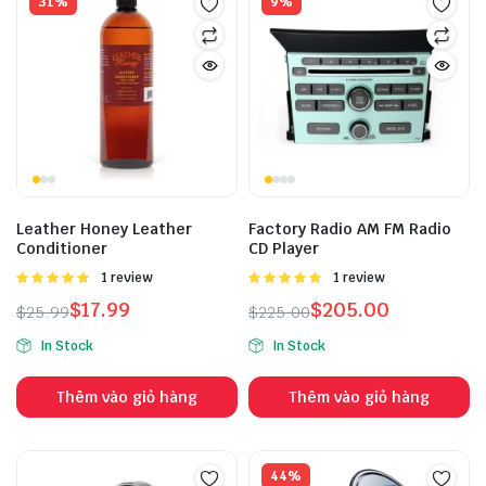
31%
9%
Leather Honey Leather
Factory Radio AM FM Radio
Conditioner
CD Player
Được
1 review
Được
1 review
xếp hạng
xếp hạng
$
17.99
$
205.00
$
25.99
$
225.00
5.00
5 sao
5.00
5 sao
In Stock
In Stock
Thêm vào giỏ hàng
Thêm vào giỏ hàng
44%