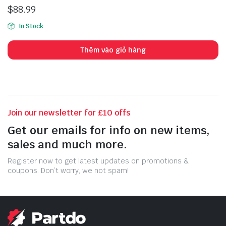
xếp hạng
$
88.99
4.00
5
sao
In Stock
Thêm vào giỏ hàng
Join our newsletter for £10 offs
Get our emails for info on new items,
sales and much more.
Register now to get latest updates on promotions &
coupons. Don’t worry, we not spam!