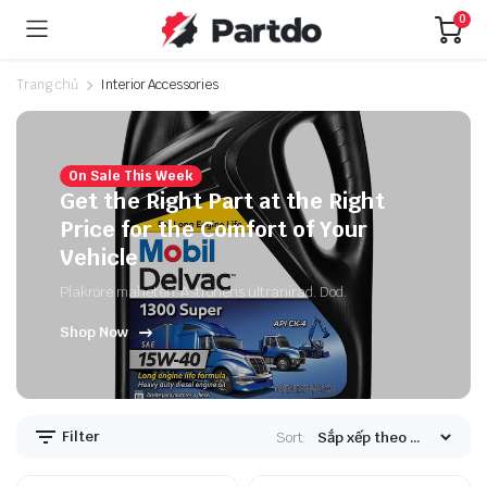
0
Trang chủ
Interior Accessories
On Sale This Week
Get the Right Part at the Right
Price for the Comfort of Your
Vehicle
Plakrore maheten. Astronens ultranirad. Dod.
Shop Now
Filter
Sort: