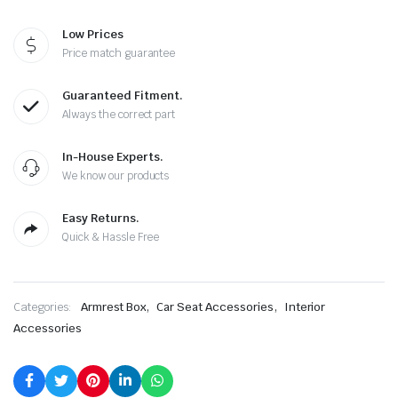
Low Prices
Price match guarantee
Guaranteed Fitment.
Always the correct part
In-House Experts.
We know our products
Easy Returns.
Quick & Hassle Free
,
,
Categories:
Armrest Box
Car Seat Accessories
Interior
Accessories