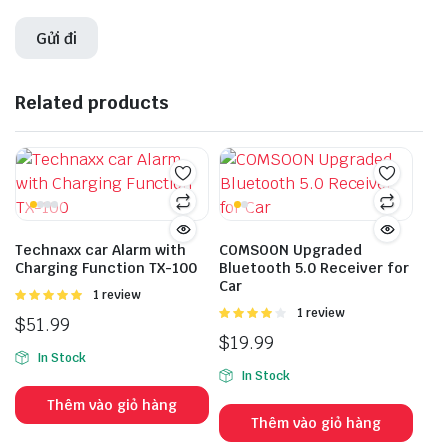
Related products
Technaxx car Alarm with
COMSOON Upgraded
Charging Function TX-100
Bluetooth 5.0 Receiver for
Car
Được
1 review
xếp hạng
Được
1 review
$
51.99
5.00
5 sao
xếp hạng
$
19.99
4.00
5
In Stock
sao
In Stock
Thêm vào giỏ hàng
Thêm vào giỏ hàng