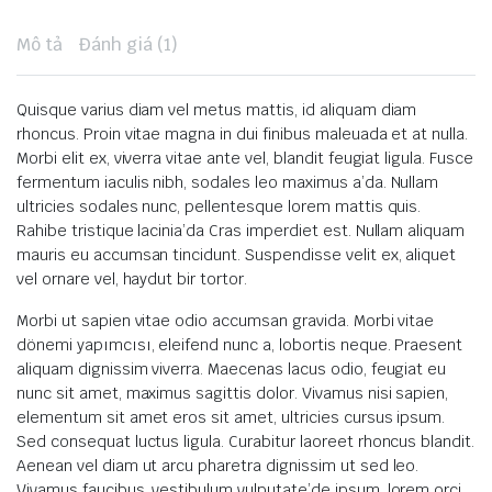
Mô tả
Đánh giá (1)
Quisque varius diam vel metus mattis, id aliquam diam
rhoncus. Proin vitae magna in dui finibus maleuada et at nulla.
Morbi elit ex, viverra vitae ante vel, blandit feugiat ligula. Fusce
fermentum iaculis nibh, sodales leo maximus a’da. Nullam
ultricies sodales nunc, pellentesque lorem mattis quis.
Rahibe tristique lacinia’da Cras imperdiet est. Nullam aliquam
mauris eu accumsan tincidunt. Suspendisse velit ex, aliquet
vel ornare vel, haydut bir tortor.
Morbi ut sapien vitae odio accumsan gravida. Morbi vitae
dönemi yapımcısı, eleifend nunc a, lobortis neque. Praesent
aliquam dignissim viverra. Maecenas lacus odio, feugiat eu
nunc sit amet, maximus sagittis dolor. Vivamus nisi sapien,
elementum sit amet eros sit amet, ultricies cursus ipsum.
Sed consequat luctus ligula. Curabitur laoreet rhoncus blandit.
Aenean vel diam ut arcu pharetra dignissim ut sed leo.
Vivamus faucibus, vestibulum vulputate’de ipsum, lorem orci