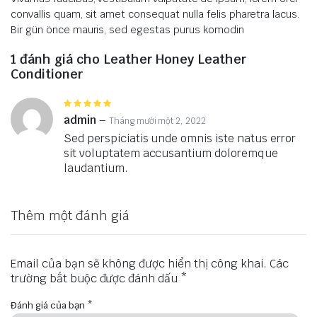
convallis quam, sit amet consequat nulla felis pharetra lacus.
Bir gün önce mauris, sed egestas purus komodin
1 đánh giá cho
Leather Honey Leather
Conditioner
Được
xếp hạng
5
admin
–
Tháng mười một 2, 2022
5 sao
Sed perspiciatis unde omnis iste natus error
sit voluptatem accusantium doloremque
laudantium.
Thêm một đánh giá
Email của bạn sẽ không được hiển thị công khai.
Các
trường bắt buộc được đánh dấu
*
Đánh giá của bạn
*