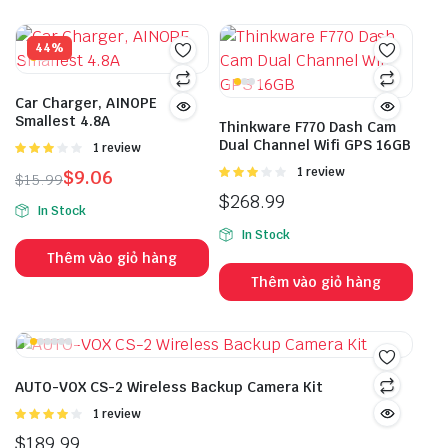
44%
Car Charger, AINOPE
Smallest 4.8A
Thinkware F770 Dash Cam
Dual Channel Wifi GPS 16GB
Được
1 review
xếp
Được
1 review
$
9.06
$
15.99
hạng
xếp
3.00
5
$
268.99
hạng
In Stock
sao
3.00
5
In Stock
sao
Thêm vào giỏ hàng
Thêm vào giỏ hàng
AUTO-VOX CS-2 Wireless Backup Camera Kit
Được
1 review
xếp hạng
$
189.99
4.00
5